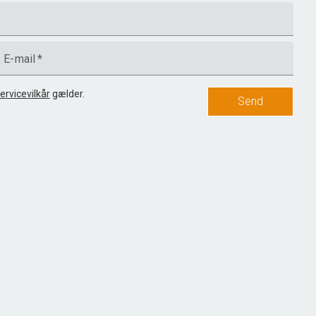
E-mail
*
ervicevilkår
gælder.
Send