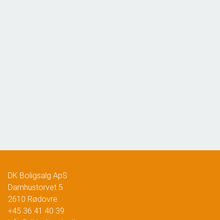
Jernbane Allé 24A, st. tv
2720 Vanløse
2
Boligareal
60
m
Værelser
2
Ejendomstype
Ejerlejlighed
4.085.000 kr.
DK Boligsalg ApS
Damhustorvet 5
2610
Rødovre
+45 36 41 40 39