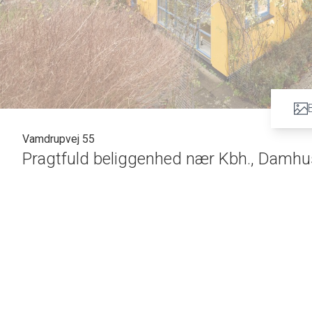
Vamdrupvej 55
Pragtfuld beliggenhed nær Kbh., Damhus
CHARMERENDE VILLA FYLDT MED SJÆL
Velkommen til denne charmerende perle, der er alt andet end det gængse type
der, med sine mange store vinduespartier, lader lyset strømme uhindret ind.
Boligen består bl.a. af tre gode, regulære værelser, et gennemgangsværelse 
stor stue, et køkken, et funktionelt bryggers og to badeværelser. I forlængels
imens den gastronomiske magi udfolder sig lige ved siden af. Stuen er udstyr
bedste vis. Det samme kan siges om udestuen, som man bl.a. kan bruge som o