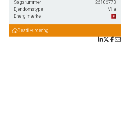
Sagsnummer
26106770
være
Ejendomstype
Villa
Energimærke
selv,
Bestil vurdering
lige
og