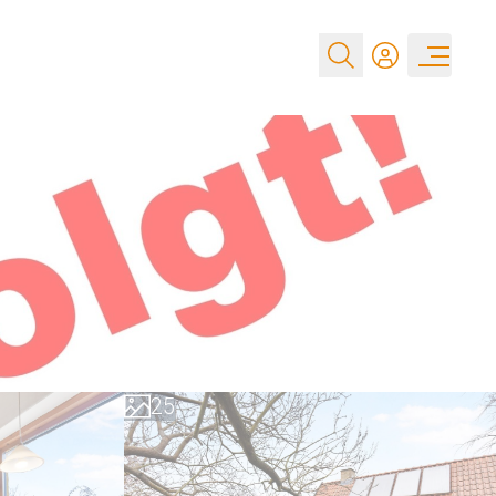
0
1
2
0
3
1
4
2
5
3
6
4
7
5
8