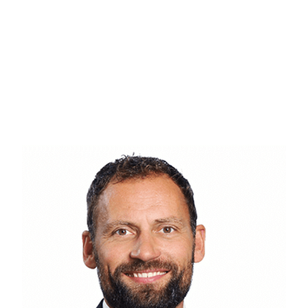
jeres ønsker og behov. Hjemmets planløsning gør opholdsrummet til hjemmet
sammen med hinanden i en ellers travl hverdag.
Ud over boligens gode kvadratmeter, hører også en terrasse, en garage og et u
udhuset og en skærmende mur. Vil I ud på græsplænen, er der rig mulighed fo
udearealer er altså meget funktionelle og klar til at blive taget i brug.
I nærområdet har I både indkøbsmuligheder og skoler kun en kort cykeltur fra
Station, som kan tage jer til Københavns Hovedbanegård på bare 11 minutter
Med denne villa får I en enestående chance for at skabe jeres eget præg på e
skøn atmosfære. Og så er I særdeles tæt på Københavns summende liv.