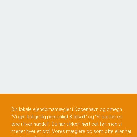
Jyllingevej 286V,
2610 Rødovre
2
Boligareal
48
m
Ejendomstype
Fritidsbolig
1.195.000 kr.
Din lokale ejendomsmægler i København og omegn.
"Vi gør boligsalg personligt & lokalt" og "Vi sætter en
ære i hver handel". Du har sikkert hørt det før, men vi
mener hver et ord. Vores mæglere bo som ofte eller har