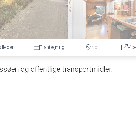
Billeder
Plantegning
Kort
Vid
søen og offentlige transportmidler.
hus, som der er så mange af. Her får I et på flere måder finurligt og indtagende h
i forlængelse af en stue, som derfor bl.a. kan bruges som kontor. Herudover er der
e af køkkenet er der en oplagt spiseplads, som samtidig er ideél til lektiegennemgan
et med et smukt vinduesparti - ikke en solstråle kan undvige, så rummet bliver oply
rangeri eller kreaværksted - mulighederne er mange, og det kan tilpasses helt ef