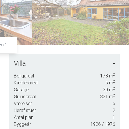
6
9
7
8
9
eo 1
Villa
-
2
Boligareal
178
m
2
Kælderareal
5
m
us,
2
Garage
30
m
2
Grundareal
821
m
Værelser
6
 en
Heraf stuer
2
g,
Antal plan
1
st på
Byggeår
1926
/ 1976
ter