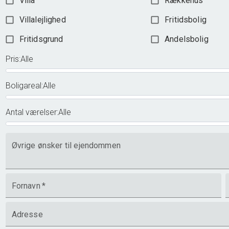
Villa
Rækkehus
Villalejlighed
Fritidsbolig
Fritidsgrund
Andelsbolig
Pris
:
Alle
Boligareal
:
Alle
Antal værelser
:
Alle
Øvrige ønsker til ejendommen
Fornavn
*
Adresse