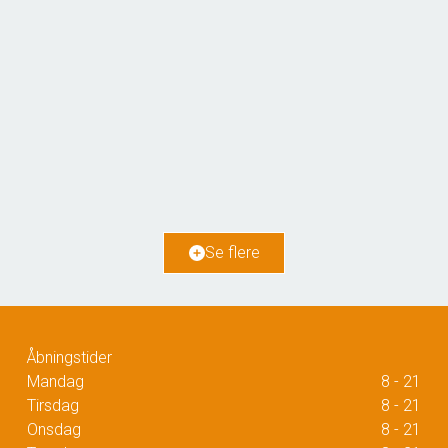
Damhustorvet 9, 2. tv
2610 Rødovre
2
Boligareal
68
m
Værelser
3
Ejendomstype
Ejerlejlighed
Se flere
4.085.000 kr.
Åbningstider
Mandag
8 - 21
Tirsdag
8 - 21
Onsdag
8 - 21