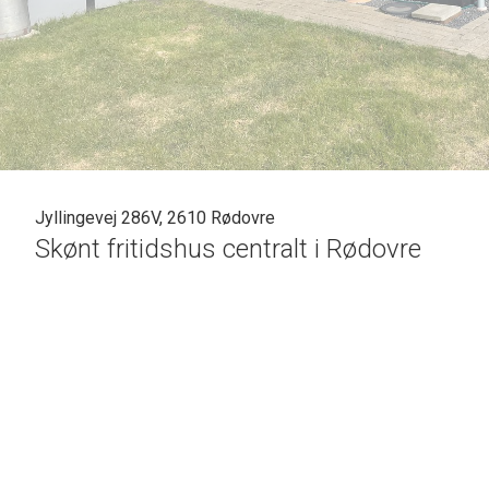
Jyllingevej 286V, 2610 Rødovre
Skønt fritidshus centralt i Rødovre
Søger du efter et dejligt fristed tæt på centrum? Så skal du 
fritidshus på en virkelig skøn og solrig grund. Ejendommen 
soveværelse, lys opholdsstue med udgang til haven og dir
badeværelse med bruseniche. Endelig finder du en kæmpe
klart opleves fordi her er så hyggeligt. Ring allerede i da