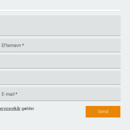
Efternavn
*
E-mail
*
ervicevilkår
gælder.
Send