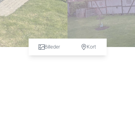
Billeder
Kort
klart se dette skønne fritidshus. Her får du et pænt og velholdt
er indrettet med en rummelig entre med adgang til velindrettet
ekte adgang til det pæne og åbene elementkøkken, rummeligt
 overdækket terrasse (ikke anmeldt/godkendt). Ejendommen ska
g for en fremvisning på 51513636 Gabriel Barløse, Ejendomsmægler