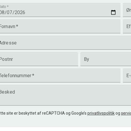
Dato
*
Øn
Fornavn
*
Ef
Adresse
Postnr
By
Telefonnummer
*
E-
Besked
tte site er beskyttet af reCAPTCHA og Google’s
privatlivspolitik
og
servi