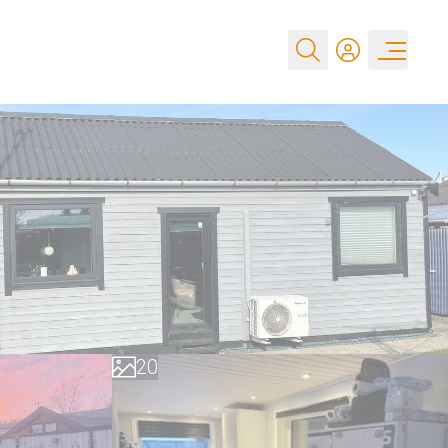
0
1
2
0
3
1
4
2
5
3