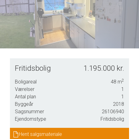
6
4
7
5
8
6
9
7
8
9
Fritidsbolig
1.195.000 kr.
2
Boligareal
48
m
Værelser
1
Antal plan
1
l
Byggeår
2018
.
Sagsnummer
26106940
Ejendomstype
Fritidsbolig
Hent salgsmateriale