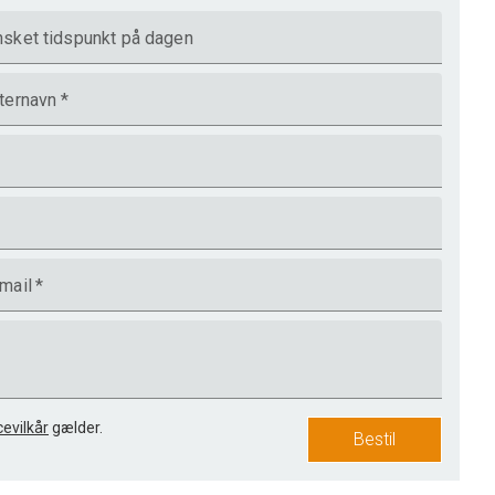
sket tidspunkt på dagen
ternavn
*
mail
*
cevilkår
gælder.
Bestil