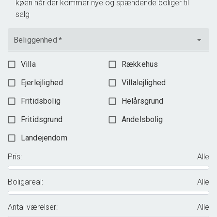
køen når der kommer nye og spændende boliger til
salg
Beliggenhed
*
Villa
Rækkehus
Ejerlejlighed
Villalejlighed
Fritidsbolig
Helårsgrund
Fritidsgrund
Andelsbolig
Landejendom
Pris
:
Alle
Boligareal
:
Alle
Antal værelser
:
Alle