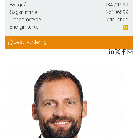
varm velkomst til alle, der værdsætter æstetik og
Byggeår
1934
/ 1999
funktionalitet.
Sagsnummer
26106899
Ejendomstype
Ejerlejlighed
Lejligheden ligger yderst centralt i Rødovre med udsigt over
Energimærke
det pulserende Damhustorvet fra den hyggelige
opholdsstue. Et stort vindue sikrer et dejligt lysindfald hele
Bestil vurdering
dagen og giver rummet en åben følelse. I modsatte ende
finder du soveværelset placeret mod gården, hvilket
garanterer rolige nætter uden forstyrrelser fra bylivet. Der er
god plads til både dobbeltsengen og skabsvæggen, så du
nemt kan indrette dig efter eget ønske.
Køkkenet er et sandt mesterværk med nyere elementer,
flotte overflader og masser af skabsplads. Her har du alt
hvad hjertet begærer af hårde hvidevarer til at udfolde dine
kulinariske evner. Det pæne og rummelige badeværelse
med fliser fra gulv til loft fuldender billedet af en lejlighed,
hvor der ikke er gået på kompromis med kvaliteten.
Udenfor venter den skønne fælleshave på dig; et fredfyldt