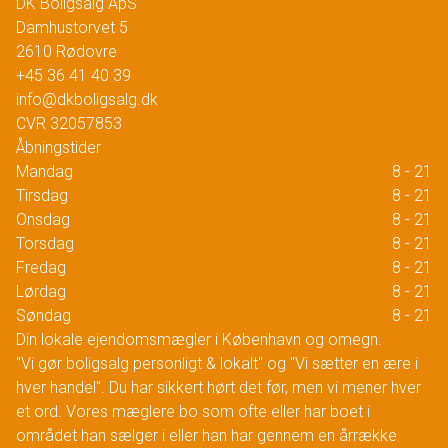
DK Boligsalg ApS
Damhustorvet 5
2610
Rødovre
+45 36 41 40 39
info@dkboligsalg.dk
CVR
32057853
Åbningstider
Mandag
8 - 21
Tirsdag
8 - 21
Onsdag
8 - 21
Torsdag
8 - 21
Fredag
8 - 21
Lørdag
8 - 21
Søndag
8 - 21
Din lokale ejendomsmægler i København og omegn.
"Vi gør boligsalg personligt & lokalt" og "Vi sætter en ære i
hver handel". Du har sikkert hørt det før, men vi mener hver
et ord. Vores mæglere bo som ofte eller har boet i
området han sælger i eller han har gennem en årrække