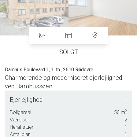
SOLGT
Damhus Boulevard 1, 1. th., 2610 Rødovre
Charmerende og moderniseret ejerlejlighed
ved Damhussøen
Forestil dig at vågne op i en bolig, hvor hver detalje emmer
Ejerlejlighed
-
af kvalitet og komfort. Denne smukt moderniserede
ejerlejlighed fra 1934 tilbyder præcis det - en unik
2
Boligareal
50
m
kombination af historisk charme og moderne
Værelser
2
bekvemmeligheder. Med sine velbevarede plankegulve,
Heraf stuer
1
stuklofter og nye stikkontakter byder denne lejlighed på en
Antal plan
1