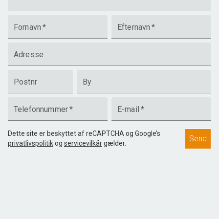
Fornavn
*
Efternavn
*
Adresse
Postnr
By
Telefonnummer
*
E-mail
*
Dette site er beskyttet af reCAPTCHA og Google’s
Send
privatlivspolitik
og
servicevilkår
gælder.