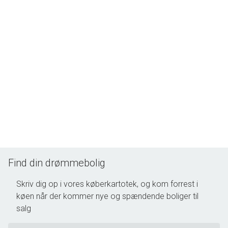
hjertet af Rødovre med alt hvad man behøver indenfor
rækkevidde.
Find din drømmebolig
Skriv dig op i vores køberkartotek, og kom forrest i
køen når der kommer nye og spændende boliger til
salg