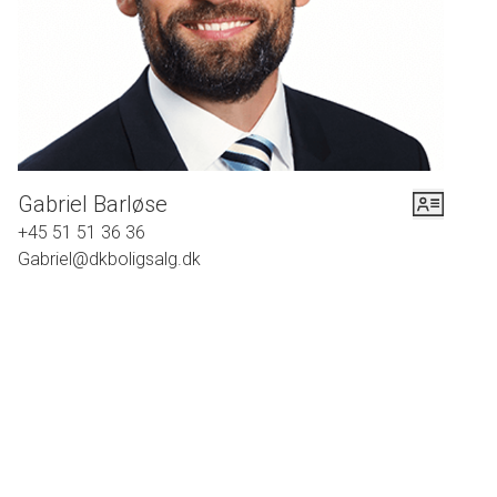
gøremål let kan udføres.
Ejendommen er fra 1964, og den har mange af de klassiske 60’er-
egenskaber, som er gået hen og blevet moderne igen. Den har en enkel,
arkitektonisk udformning, hvor rene linjer er i fokus. Huset er omkranset af en
lukket havegrund, som er virkelig dejlig. Den er nemlig flot anlagt med
kulørte blomsterbede, forskelligartede buske og krogede træer med grønne
Gabriel Barløse
kroner. De lune sommerdage kan tilbringes på en af de mange hyggekroge,
+45 51 51 36 36
hvor især den store, sydvestvendte terrasse udmærker sig.
Gabriel@dkboligsalg.dk
Som tidligere nævnt ligger villaen for enden af et lukket villavej i et roligt
kvarter med børnehave, skole, indkøb og foreningsliv i nærområdet. Når du
trænger til at snøre løbeskoene eller gå en lang tur med hunden er der ikke
langt til skønne grønne områder. Når du skal videre ud i området kan du
hoppe på toget på Friheden Station og på kun 13 min. er du på
Hovedbanegården,
Alt i alt er dette ejendommen for den familie som ønsker en 1 pl. villa med en