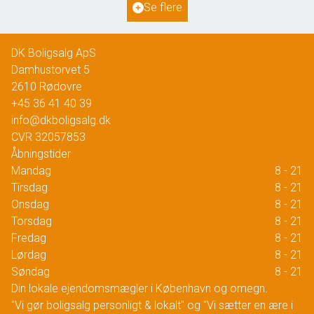
Se flere
1.195.000 kr.
DK Boligsalg ApS
Damhustorvet 5
2610
Rødovre
+45 36 41 40 39
info@dkboligsalg.dk
CVR
32057853
Åbningstider
Mandag
8 - 21
Tirsdag
8 - 21
Onsdag
8 - 21
Torsdag
8 - 21
Fredag
8 - 21
Lørdag
8 - 21
Søndag
8 - 21
Din lokale ejendomsmægler i København og omegn.
"Vi gør boligsalg personligt & lokalt" og "Vi sætter en ære i