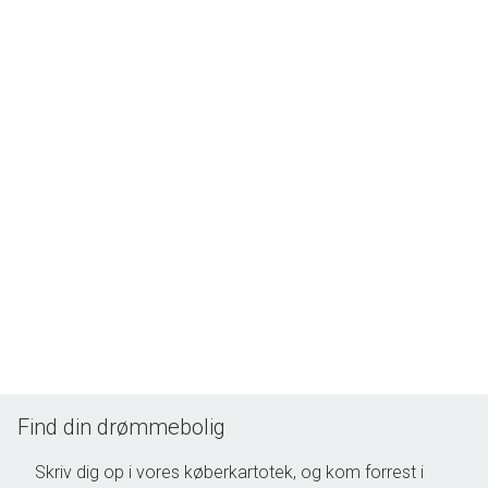
god beliggenhed - en god planløsning og mange værelser. Ring allerede i
dag og book en fremvisning hos ejendomsmægler Gabriel Barløse på tlf.
5151 3636.
Find din drømmebolig
Skriv dig op i vores køberkartotek, og kom forrest i